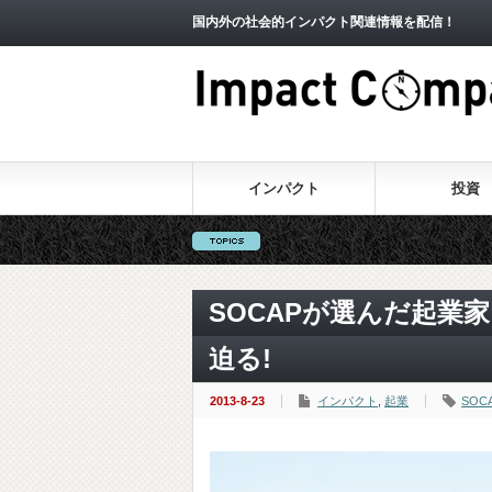
国内外の社会的インパクト関連情報を配信！
インパクト
投資
イン
SOCAPが選んだ起業
迫る!
2013-8-23
インパクト
,
起業
SOC