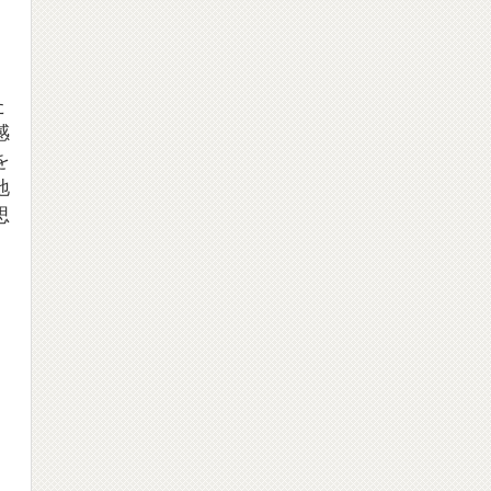
た
感
を
地
思