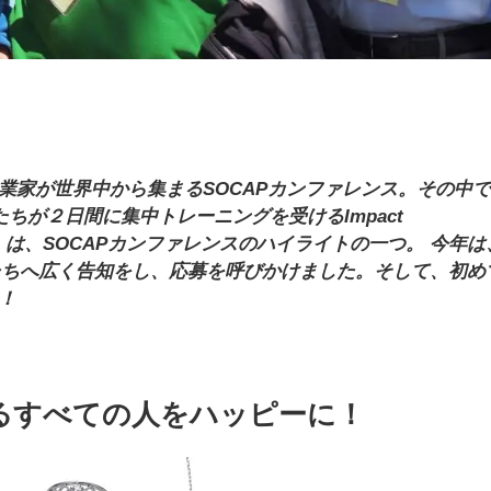
業家が世界中から集まるSOCAPカンファレンス。その中で
たちが２日間に集中トレーニングを受けるImpact
（以下IAP）は、SOCAPカンファレンスのハイライトの一つ。 今年は
業家たちへ広く告知をし、応募を呼びかけました。そして、初め
た！
るすべての人をハッピーに！