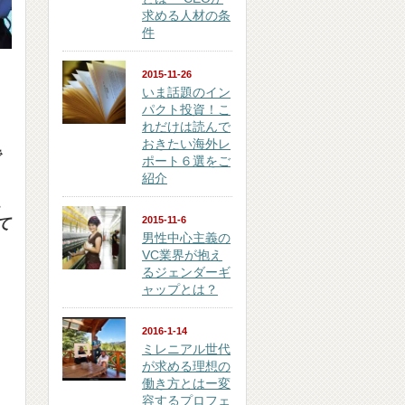
求める人材の条
件
2015-11-26
いま話題のイン
パクト投資！こ
れだけは読んで
おきたい海外レ
ポート６選をご
紹介
、
2015-11-6
て
男性中心主義の
VC業界が抱え
るジェンダーギ
ャップとは？
2016-1-14
ミレニアル世代
が求める理想の
働き方とはー変
容するプロフェ