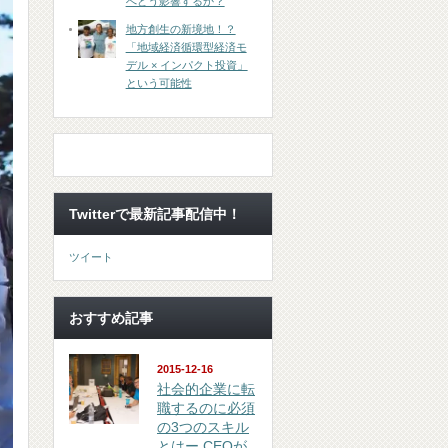
へどう影響するか？
地方創生の新境地！？
「地域経済循環型経済モ
デル × インパクト投資」
という可能性
Twitterで最新記事配信中！
ツイート
おすすめ記事
2015-12-16
社会的企業に転
職するのに必須
の3つのスキル
とはー CEOが