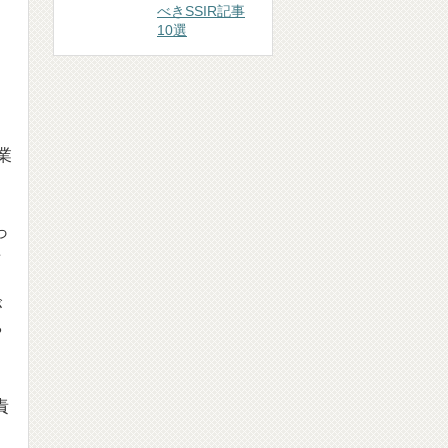
べきSSIR記事
10選
業
っ
そ
て
が
や
。
責