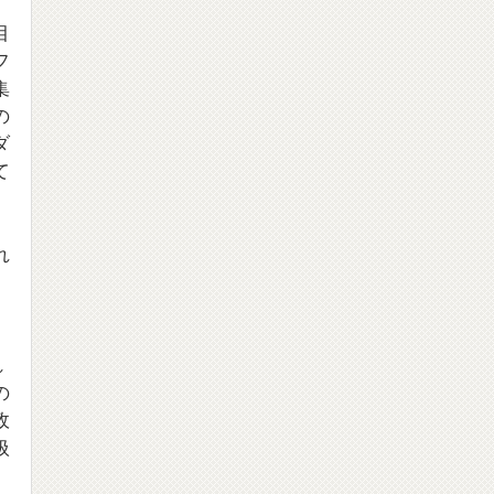
目
フ
集
の
ダ
て
れ
」
れ
の
政
扱