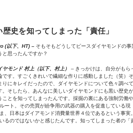
い歴史を知ってしまった「責任」
yo (以下、HT) –
そもそもどうしてピースダイヤモンドの事
うと思ったんですか？
イヤモンド 村上（以下、村上）
– きっかけは、自分がもら
輪です。すごくきれいで繊細な作りに感動しました（笑）
まりにキレイだったので、ダイヤモンドについて色々調べ
す。そしたら、あんなに美しいダイヤモンドにも黒い歴史
うことを知ってしまったんです。採掘の裏にある強制労働
ルート。その売買が紛争用の武器の購入を促進している現
ま、日本はダイアモンド消費量世界４位であるという事実
いるのではないかと感じたんです。知ってしまった者の「