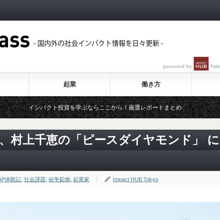
起業
働き方
パクト投資を学ぶならここから！厳選レポートまとめ
いま、シェアエ
家、村上千恵の「ピースダイヤモンド」 に
AP体験記
,
社会課題
,
紛争鉱物
,
起業家
Impact HUB Tokyo