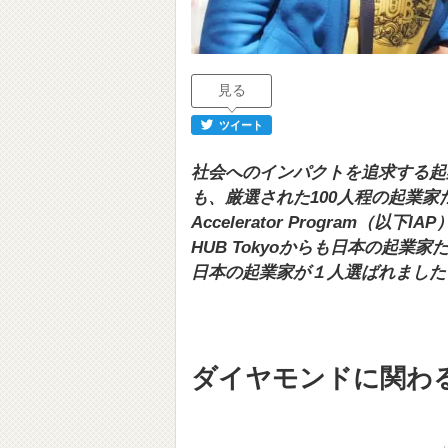
見る
ツイート
社会へのインパクトを追求する起
も、厳選された100人程の起業家
Accelerator Program
HUB Tokyoからも日本の起
日本の起業家が１人選ばれまし
ダイヤモンドに関わ