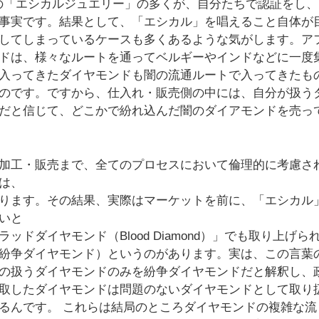
の「エシカルジュエリー」の多くが、自分たちで認証をし、
事実です。結果として、「エシカル」を唱えること自体が
してしまっているケースも多くあるような気がします。ア
ドは、様々なルートを通ってベルギーやインドなどに一度
入ってきたダイヤモンドも闇の流通ルートで入ってきたも
のです。ですから、仕入れ・販売側の中には、自分が扱う
だと信じて、どこかで紛れ込んだ闇のダイアモンドを売っ
加工・販売まで、全てのプロセスにおいて倫理的に考慮さ
は、
ります。その結果、実際はマーケットを前に、「エシカル
いと
ドダイヤモンド（Blood Diamond）」でも取り上げら
紛争ダイヤモンド）というのがあります。実は、この言葉
の扱うダイヤモンドのみを紛争ダイヤモンドだと解釈し、
取したダイヤモンドは問題のないダイヤモンドとして取り
るんです。 これらは結局のところダイヤモンドの複雑な流