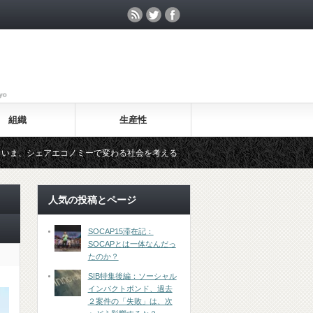
組織
生産性
コノミーで変わる社会を考える
勃興するグローバル・ネットワークの
人気の投稿とページ
SOCAP15滞在記：
SOCAPとは一体なんだっ
たのか？
SIB特集後編：ソーシャル
インパクトボンド、過去
２案件の「失敗」は、次