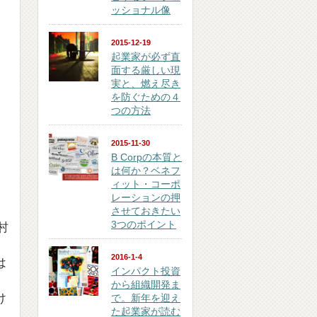
ッショナル像
2015-12-19
起業家が必ず直
面する厳しい現
実と、燃え尽き
を防ぐための４
つの方法
2015-11-30
B Corpの本質と
は何か？ベネフ
ィット・コーポ
レーションの押
させておきたい
3つのポイント
村
2016-1-4
は
インパクト投資
から組織開発ま
け
で。新年を迎え
た起業家が読む